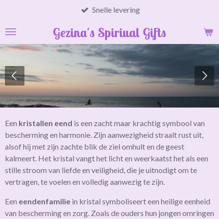
Snelle levering
Ga
direct
Gezina's Spiriual Gifts
naar
de
hoofdinhoud
Een
kristallen eend
is een zacht maar krachtig symbool van
bescherming en harmonie. Zijn aanwezigheid straalt rust uit,
alsof hij met zijn zachte blik de ziel omhult en de geest
kalmeert. Het kristal vangt het licht en weerkaatst het als een
stille stroom van liefde en veiligheid, die je uitnodigt om te
vertragen, te voelen en volledig aanwezig te zijn.
Een
eendenfamilie
in kristal symboliseert een heilige eenheid
van bescherming en zorg. Zoals de ouders hun jongen omringen