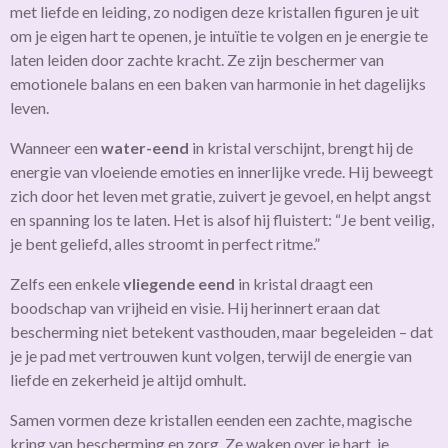
met liefde en leiding, zo nodigen deze kristallen figuren je uit
om je eigen hart te openen, je intuïtie te volgen en je energie te
laten leiden door zachte kracht. Ze zijn beschermer van
emotionele balans en een baken van harmonie in het dagelijks
leven.
Wanneer een
water-eend
in kristal verschijnt, brengt hij de
energie van vloeiende emoties en innerlijke vrede. Hij beweegt
zich door het leven met gratie, zuivert je gevoel, en helpt angst
en spanning los te laten. Het is alsof hij fluistert: “Je bent veilig,
je bent geliefd, alles stroomt in perfect ritme.”
Zelfs een enkele
vliegende eend
in kristal draagt een
boodschap van vrijheid en visie. Hij herinnert eraan dat
bescherming niet betekent vasthouden, maar begeleiden – dat
je je pad met vertrouwen kunt volgen, terwijl de energie van
liefde en zekerheid je altijd omhult.
Samen vormen deze kristallen eenden een zachte, magische
kring van bescherming en zorg. Ze waken over je hart, je