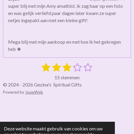
super blij met mijn Amy amathist. ik zag haar op een foto
en was gelijk verliefd paar dagen later kwam ze super
netjes ingepakt aan met een kleine gift!
Mega blij met mijn aankoop en met hoe ik het gekregen
heb 🍀
1
2
3
4
5
S
R
t
a
s
s
s
s
s
e
15 stemmen
t
m
t
t
t
t
t
© 2024 - 2026 Gezina's Spiritual Gifts
i
m
Powered by
JouwWeb
e
e
e
e
e
e
n
n
g
r
r
r
r
r
:
r
r
r
r
3
e
e
e
e
.
Deze website maakt gebruik van cookies om uw
0
n
n
n
n