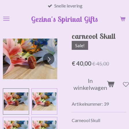
Snelle levering
Ga
direct
Gezina's Spiriual Gifts
naar
de
hoofdinhoud
carneool Skull
Sale!
€ 40,00
€ 45,00
In
winkelwagen
Artikelnummer:
39
Carneool Skull