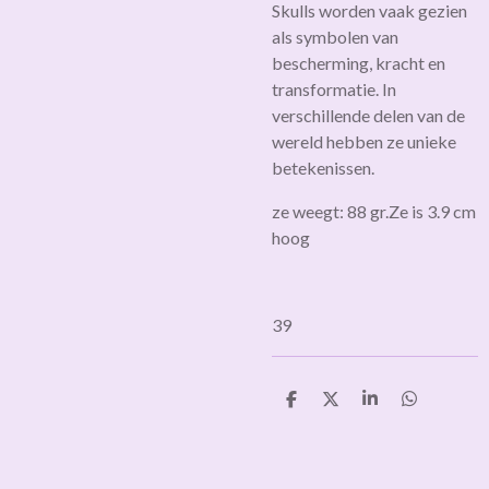
Skulls worden vaak
gezien
als symbolen van
bescherming, kracht en
transformatie. In
verschillende delen van de
wereld hebben ze unieke
betekenissen.
ze weegt: 88 gr.
Ze is 3.9 cm
hoog
39
D
D
S
D
e
e
h
e
l
e
a
l
e
l
r
e
n
e
n