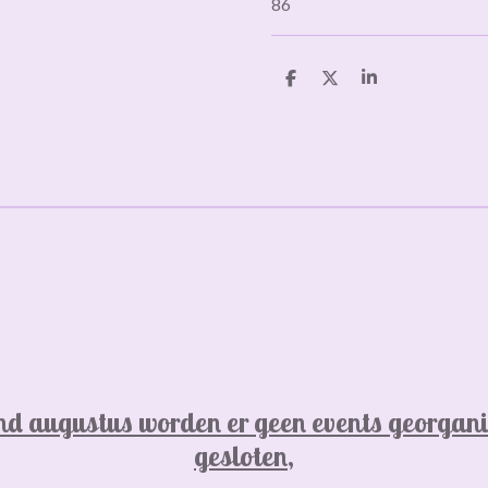
86
D
D
S
e
e
h
l
e
a
e
l
r
n
e
d augustus worden er geen events georgani
gesloten,