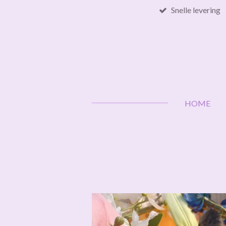
Snelle levering
Ga
direct
naar
de
hoofdinhoud
HOME