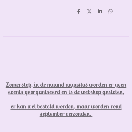
D
D
S
D
e
e
h
e
l
e
a
l
e
l
r
e
n
e
n
Zomerstop, in de maand augustus worden er geen
events georganiseerd en is de webshop gesloten,
er kan wel besteld worden, maar worden rond
september verzonden.