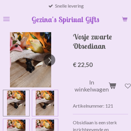
Snelle levering
Ga
direct
Gezina's Spiriual Gifts
naar
de
hoofdinhoud
Vosje zwarte
Obsediaan
€ 22,50
In
winkelwagen
Artikelnummer:
121
Obsidiaan is een sterk
inzichtgevende en