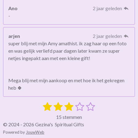
Ano
2 jaar geleden
-
arjen
2 jaar geleden
super blij met mijn Amy amathist. ik zag haar op een foto
en was gelijk verliefd paar dagen later kwam ze super
netjes ingepakt aan met een kleine gift!
Mega blij met mijn aankoop en met hoe ik het gekregen
heb 🍀
1
2
3
4
5
S
R
t
a
s
s
s
s
s
e
15 stemmen
t
m
t
t
t
t
t
© 2024 - 2026 Gezina's Spiritual Gifts
i
m
Powered by
JouwWeb
e
e
e
e
e
e
n