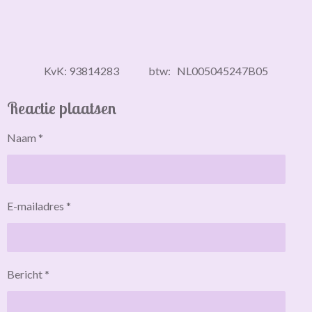
KvK: 93814283 btw: NL005045247B05
Reactie plaatsen
Naam *
E-mailadres *
Bericht *