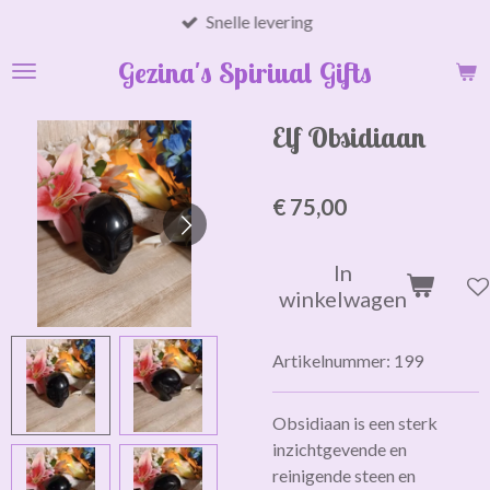
Snelle levering
Ga
direct
Gezina's Spiriual Gifts
naar
de
hoofdinhoud
Elf Obsidiaan
€ 75,00
In
winkelwagen
Artikelnummer:
199
Obsidiaan is een sterk
inzichtgevende en
reinigende steen en