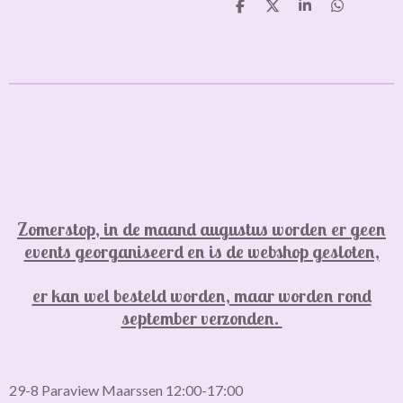
D
D
S
D
e
e
h
e
l
e
a
l
e
l
r
e
n
e
n
Zomerstop, in de maand augustus worden er geen
events georganiseerd en is de webshop gesloten,
er kan wel besteld worden, maar worden rond
september verzonden.
29-8 Paraview Maarssen 12:00-17:00