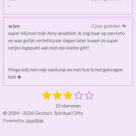
-
arjen
2 jaar geleden
super blij met mijn Amy amathist. ik zag haar op een foto
en was gelijk verliefd paar dagen later kwam ze super
netjes ingepakt aan met een kleine gift!
Mega blij met mijn aankoop en met hoe ik het gekregen
heb 🍀
1
2
3
4
5
S
R
t
a
s
s
s
s
s
e
15 stemmen
t
m
t
t
t
t
t
© 2024 - 2026 Gezina's Spiritual Gifts
i
m
Powered by
JouwWeb
e
e
e
e
e
e
n
n
g
r
r
r
r
r