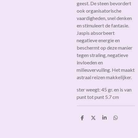
geest. De steen bevordert
ook organisatorische
vaardigheden, snel denken
en stimuleert de fantasie.
Jaspis absorbeert
negatieve energie en
beschermt op deze manier
tegen straling, negatieve
invloeden en
milieuvervuiling. Het maakt
astraal reizen makkelijker.
ster weegt: 45 gr. en is van
punt tot punt 5.7 cm
D
D
S
D
e
e
h
e
l
e
a
l
e
l
r
e