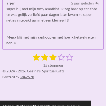
arjen
2 jaar geleden
super blij met mijn Amy amathist. ik zag haar op een foto
en was gelijk verliefd paar dagen later kwam ze super
netjes ingepakt aan met een kleine gift!
Mega blij met mijn aankoop en met hoe ik het gekregen
heb 🍀
1
2
3
4
5
S
R
t
a
s
s
s
s
s
e
15 stemmen
t
m
t
t
t
t
t
© 2024 - 2026 Gezina's Spiritual Gifts
i
m
Powered by
JouwWeb
e
e
e
e
e
e
n
n
g
r
r
r
r
r
:
r
r
r
r
3
e
e
e
e
.
Deze website maakt gebruik van cookies om uw