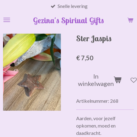
Snelle levering
Ga
direct
Gezina's Spiriual Gifts
naar
de
hoofdinhoud
Ster Jaspis
€ 7,50
In
winkelwagen
Artikelnummer:
268
Aarden, voor jezelf
opkomen, moed en
daadkracht.