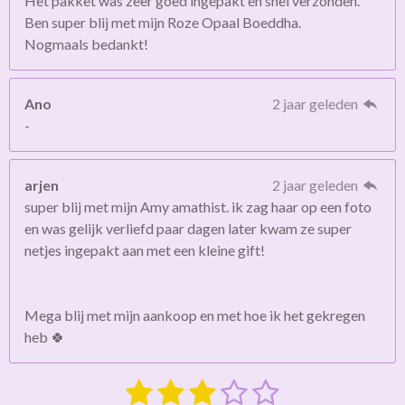
Het pakket was zeer goed ingepakt en snel verzonden.
Ben super blij met mijn Roze Opaal Boeddha.
Nogmaals bedankt!
Ano
2 jaar geleden
-
arjen
2 jaar geleden
super blij met mijn Amy amathist. ik zag haar op een foto
en was gelijk verliefd paar dagen later kwam ze super
netjes ingepakt aan met een kleine gift!
Mega blij met mijn aankoop en met hoe ik het gekregen
heb 🍀
1
2
3
4
5
S
R
t