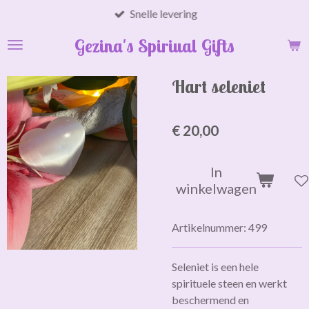
Snelle levering
Ga
direct
Gezina's Spiriual Gifts
naar
de
hoofdinhoud
Hart seleniet
€ 20,00
In
winkelwagen
Artikelnummer:
499
Seleniet is een hele
spirituele steen en werkt
beschermend en