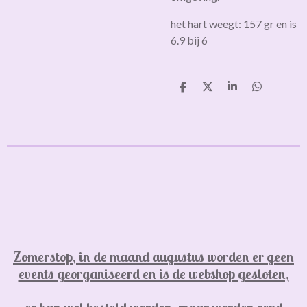
het hart weegt: 157 gr en is
6.9 bij 6
D
D
S
D
e
e
h
e
l
e
a
l
e
l
r
e
n
e
n
Zomerstop, in de maand augustus worden er geen
events georganiseerd en is de webshop gesloten,