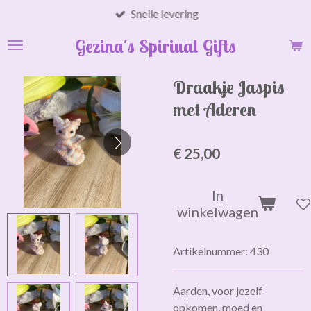
Snelle levering
Ga
direct
Gezina's Spiriual Gifts
naar
de
hoofdinhoud
Draakje Jaspis
met Aderen
€ 25,00
In
winkelwagen
Artikelnummer:
430
Aarden, voor jezelf
opkomen, moed en