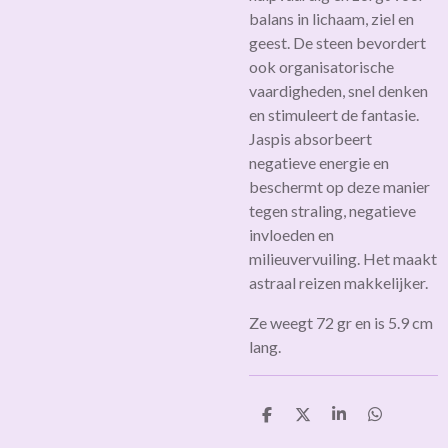
balans in lichaam, ziel en
geest. De steen bevordert
ook organisatorische
vaardigheden, snel denken
en stimuleert de fantasie.
Jaspis absorbeert
negatieve energie en
beschermt op deze manier
tegen straling, negatieve
invloeden en
milieuvervuiling. Het maakt
astraal reizen makkelijker.
Ze weegt 72 gr en is 5.9 cm
lang.
D
D
S
D
e
e
h
e