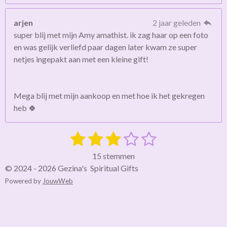
arjen
2 jaar geleden
super blij met mijn Amy amathist. ik zag haar op een foto
en was gelijk verliefd paar dagen later kwam ze super
netjes ingepakt aan met een kleine gift!
Mega blij met mijn aankoop en met hoe ik het gekregen
heb 🍀
1
2
3
4
5
S
R
t
a
s
s
s
s
s
e
15 stemmen
t
m
t
t
t
t
t
© 2024 - 2026 Gezina's Spiritual Gifts
i
m
Powered by
JouwWeb
e
e
e
e
e
e
n
n
g
r
r
r
r
r
:
r
r
r
r
3