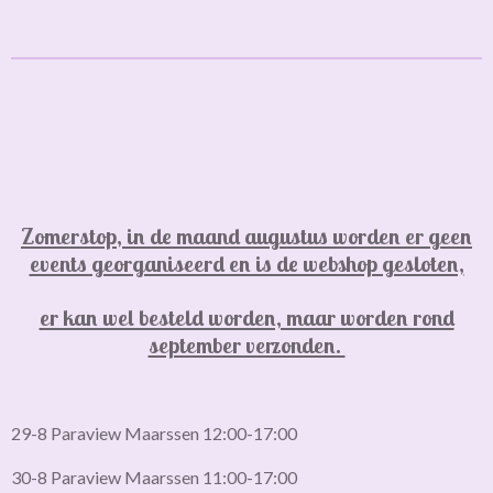
l
e
a
l
e
l
r
e
n
e
n
Zomerstop, in de maand augustus worden er geen
events georganiseerd en is de webshop gesloten,
er kan wel besteld worden, maar worden rond
september verzonden.
29-8 Paraview Maarssen 12:00-17:00
30-8 Paraview Maarssen 11:00-17:00