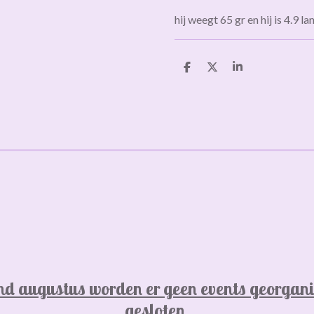
hij weegt 65 gr en hij is 4.9 l
D
D
S
e
e
h
l
e
a
e
l
r
n
e
d augustus worden er geen events georgani
gesloten,