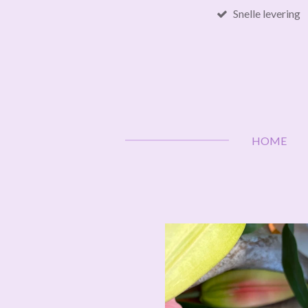
Snelle levering
Ga
direct
naar
de
hoofdinhoud
HOME