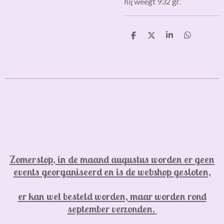
hij weegt 932 gr.
D
D
S
D
e
e
h
e
l
e
a
l
e
l
r
e
n
e
n
Zomerstop, in de maand augustus worden er geen
events georganiseerd en is de webshop gesloten,
er kan wel besteld worden, maar worden rond
september verzonden.