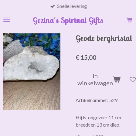
Snelle levering
Ga
direct
Gezina's Spiriual Gifts
naar
de
hoofdinhoud
Geode bergkristal
€ 15,00
In
winkelwagen
Artikelnummer:
529
Hij is ongeveer 11 cm
breedt en 13 cm diep.