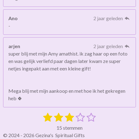
Ano
2 jaar geleden
-
arjen
2 jaar geleden
super blij met mijn Amy amathist. ik zag haar op een foto
en was gelijk verliefd paar dagen later kwam ze super
netjes ingepakt aan met een kleine gift!
Mega blij met mijn aankoop en met hoe ik het gekregen
heb 🍀
1
2
3
4
5
S
R
t
a
s
s
s
s
s
e
15 stemmen
t
m
t
t
t
t
t
© 2024 - 2026 Gezina's Spiritual Gifts
i
m