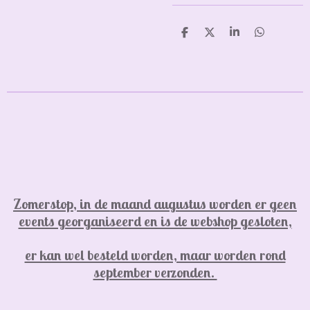
D
D
S
D
e
e
h
e
l
e
a
l
e
l
r
e
n
e
n
Zomerstop, in de maand augustus worden er geen
events georganiseerd en is de webshop gesloten,
er kan wel besteld worden, maar worden rond
september verzonden.