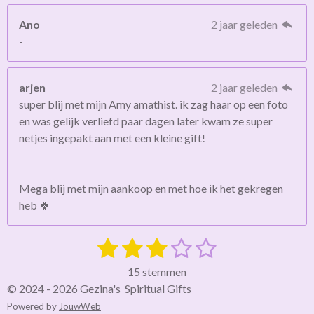
Ano
2 jaar geleden
-
arjen
2 jaar geleden
super blij met mijn Amy amathist. ik zag haar op een foto
en was gelijk verliefd paar dagen later kwam ze super
netjes ingepakt aan met een kleine gift!
Mega blij met mijn aankoop en met hoe ik het gekregen
heb 🍀
1
2
3
4
5
S
R
t
a
s
s
s
s
s
e
15 stemmen
t
m
t
t
t
t
t
© 2024 - 2026 Gezina's Spiritual Gifts
i
m
Powered by
JouwWeb
e
n