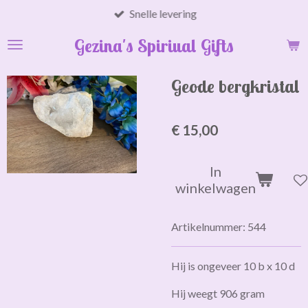
Snelle levering
Ga
direct
Gezina's Spiriual Gifts
naar
de
hoofdinhoud
Geode bergkristal
€ 15,00
In
winkelwagen
Artikelnummer:
544
Hij is ongeveer 10 b x 10 d
Hij weegt 906 gram