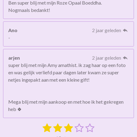
Ben super blij met mijn Roze Opaal Boeddha.
Nogmaals bedankt!
Ano
2 jaar geleden
-
arjen
2 jaar geleden
super blij met mijn Amy amathist. ik zag haar op een foto
en was gelijk verliefd paar dagen later kwam ze super
netjes ingepakt aan met een kleine gift!
Mega blij met mijn aankoop en met hoe ik het gekregen
heb 🍀
1
2
3
4
5
S
R
t
a