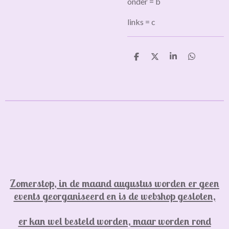
onder = b
links = c
D
D
S
D
e
e
h
e
l
e
a
l
e
l
r
e
n
e
n
Zomerstop, in de maand augustus worden er geen
events georganiseerd en is de webshop gesloten,
er kan wel besteld worden, maar worden rond