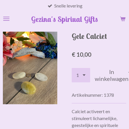
Snelle levering
Ga
direct
Gezina's Spiriual Gifts
naar
de
hoofdinhoud
Gele Calciet
€ 10,00
In
winkelwagen
Artikelnummer:
1378
Calciet activeert en
stimuleert lichamelijke,
geestelijke en spirituele