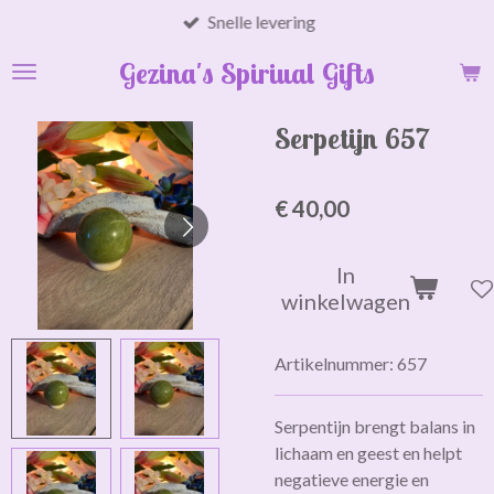
Snelle levering
Ga
direct
Gezina's Spiriual Gifts
naar
de
hoofdinhoud
Serpetijn 657
€ 40,00
In
winkelwagen
Artikelnummer:
657
Serpentijn brengt balans in
lichaam en geest en helpt
negatieve energie en