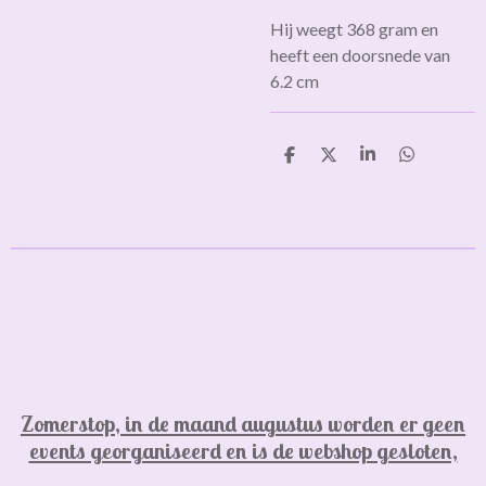
Hij weegt 368 gram en
heeft een doorsnede van
6.2 cm
D
D
S
D
e
e
h
e
l
e
a
l
e
l
r
e
n
e
n
Zomerstop, in de maand augustus worden er geen
events georganiseerd en is de webshop gesloten,