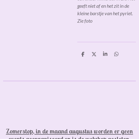
geeft niet af en het zit in de
kleine barstje van het pyriet.
Zie foto
D
D
S
D
e
e
h
e
l
e
a
l
e
l
r
e
n
e
n
Zomerstop, in de maand augustus worden er geen
events georganiseerd en is de webshop gesloten,