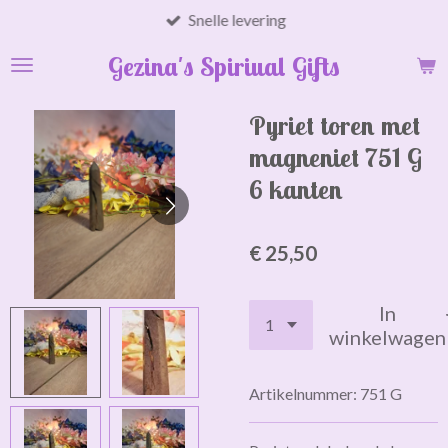
Snelle levering
Ga
direct
Gezina's Spiriual Gifts
naar
de
hoofdinhoud
Pyriet toren met
magneniet 751 G
6 kanten
€ 25,50
In
winkelwagen
Artikelnummer:
751 G