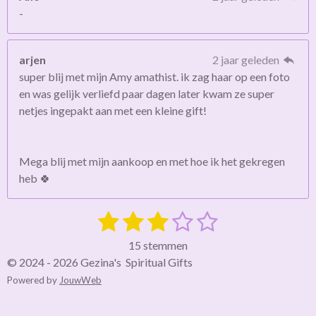
-
arjen
2 jaar geleden
super blij met mijn Amy amathist. ik zag haar op een foto
en was gelijk verliefd paar dagen later kwam ze super
netjes ingepakt aan met een kleine gift!
Mega blij met mijn aankoop en met hoe ik het gekregen
heb 🍀
1
2
3
4
5
S
R
t
a
s
s
s
s
s
e
15 stemmen
t
m
t
t
t
t
t
© 2024 - 2026 Gezina's Spiritual Gifts
i
m
Powered by
JouwWeb
e
e
e
e
e
e
n
n
g
r
r
r
r
r