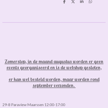
D
D
S
D
e
e
h
e
l
e
a
l
e
l
r
e
n
e
n
Zomerstop, in de maand augustus worden er geen
events georganiseerd en is de webshop gesloten,
er kan wel besteld worden, maar worden rond
september verzonden.
29-8 Paraview Maarssen 12:00-17:00