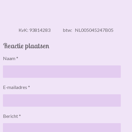
KvK: 93814283 btw: NL005045247B05
Reactie plaatsen
Naam *
E-mailadres *
Bericht *