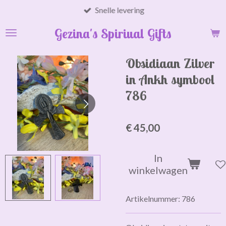
Snelle levering
Ga
direct
Gezina's Spiriual Gifts
naar
de
hoofdinhoud
Obsidiaan Zilver
in Ankh symbool
786
€ 45,00
In
winkelwagen
Artikelnummer:
786