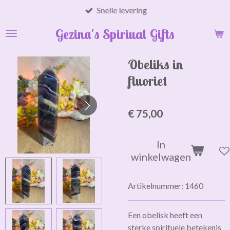
Snelle levering
Ga
direct
Gezina's Spiriual Gifts
naar
de
hoofdinhoud
Obeliks in
fluoriet
€ 75,00
In
winkelwagen
Artikelnummer:
1460
Een obelisk heeft een
sterke spirituele betekenis