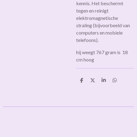
kennis. Het beschermt
tegen en reinigt
elektromagnetische
straling (bijvoorbeeld van
computers en mobiele
telefoons).
hij weegt 767 gram is 18
cm hoog
D
D
S
D
e
e
h
e
l
e
a
l
e
l
r
e
n
e
n