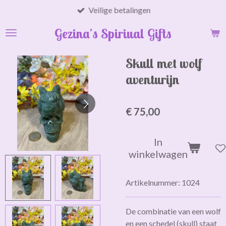
Veilige betalingen
Ga
direct
Gezina's Spiriual Gifts
naar
de
hoofdinhoud
Skull met wolf
aventurijn
€ 75,00
In
winkelwagen
Artikelnummer:
1024
De combinatie van een wolf
en een schedel (skull) staat