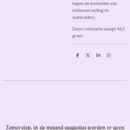
tegen de invloeden van
milieuvervuiling en
wateraders.
Deze cobinatie weegt:462
gram
D
D
S
D
e
e
h
e
l
e
a
l
e
l
r
e
n
e
n
Zomerstop, in de maand augustus worden er geen