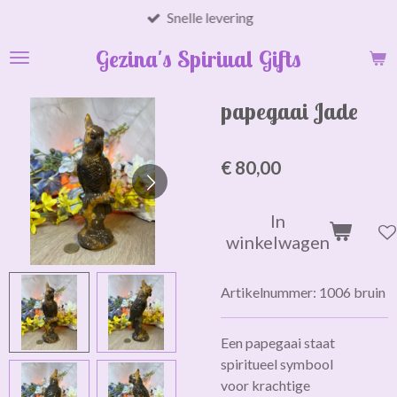
Snelle levering
Ga
direct
Gezina's Spiriual Gifts
naar
de
hoofdinhoud
papegaai Jade
€ 80,00
In
winkelwagen
Artikelnummer:
1006 bruin
Een papegaai staat
spiritueel symbool
voor
krachtige