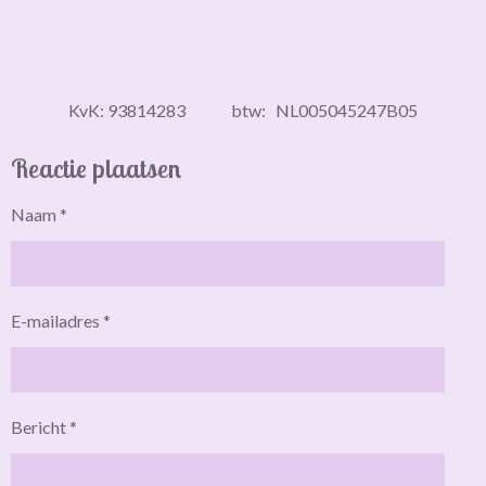
KvK: 93814283 btw: NL005045247B05
Reactie plaatsen
Naam *
E-mailadres *
Bericht *