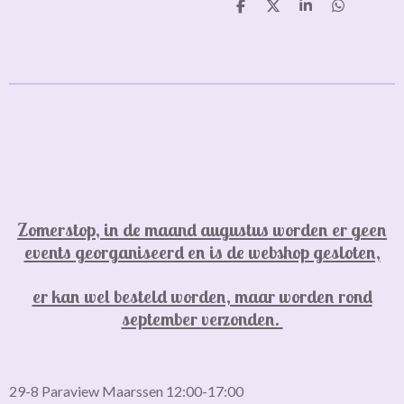
D
D
S
D
e
e
h
e
l
e
a
l
e
l
r
e
n
e
n
Zomerstop, in de maand augustus worden er geen
events georganiseerd en is de webshop gesloten,
er kan wel besteld worden, maar worden rond
september verzonden.
29-8 Paraview Maarssen 12:00-17:00