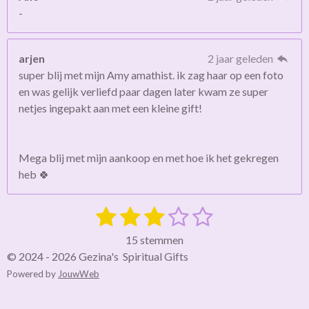
-
arjen
2 jaar geleden
super blij met mijn Amy amathist. ik zag haar op een foto
en was gelijk verliefd paar dagen later kwam ze super
netjes ingepakt aan met een kleine gift!
Mega blij met mijn aankoop en met hoe ik het gekregen
heb 🍀
1
2
3
4
5
S
R
t
a
s
s
s
s
s
e
15 stemmen
t
m
t
t
t
t
t
© 2024 - 2026 Gezina's Spiritual Gifts
i
m
Powered by
JouwWeb
e
e
e
e
e
e
n
n
g
r
r
r
r
r