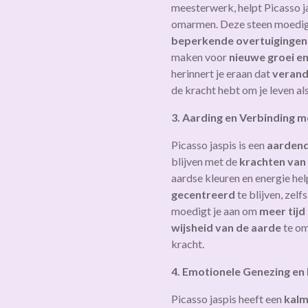
meesterwerk, helpt Picasso j
omarmen. Deze steen moedig
beperkende overtuigingen
maken voor
nieuwe groei e
herinnert je eraan dat
verand
de kracht hebt om je leven a
3. Aarding en Verbinding 
Picasso jaspis is een
aardend
blijven met de
krachten va
aardse kleuren en energie he
gecentreerd
te blijven, zelf
moedigt je aan om
meer tijd
wijsheid van de aarde
te om
kracht.
4. Emotionele Genezing en
Picasso jaspis heeft een
kalm