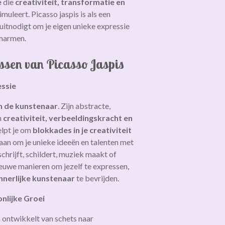
e
die
creativiteit, transformatie en
imuleert. Picasso jaspis is als een
 uitnodigt om je eigen unieke expressie
omarmen.
issen van Picasso Jaspis
essie
n de kunstenaar
. Zijn abstracte,
n
creativiteit, verbeeldingskracht en
elpt je om
blokkades in je creativiteit
aan om je unieke ideeën en talenten met
schrijft, schildert, muziek maakt of
euwe manieren om jezelf te expressen,
innerlijke kunstenaar
te bevrijden.
nlijke Groei
 ontwikkelt van schets naar