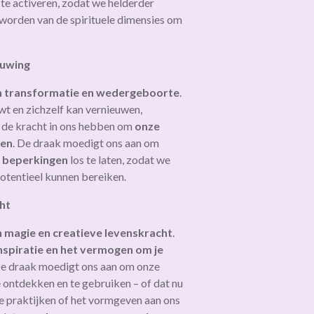
te activeren, zodat we helderder
worden van de spirituele dimensies om
euwing
 transformatie en wedergeboorte
.
wt en zichzelf kan vernieuwen,
e de kracht in ons hebben om
onze
ren
. De draak moedigt ons aan om
n beperkingen
los te laten, zodat we
otentieel kunnen bereiken.
ht
 magie en creatieve levenskracht
.
inspiratie en het vermogen om je
De draak moedigt ons aan om onze
 ontdekken en te gebruiken – of dat nu
ele praktijken of het vormgeven aan ons