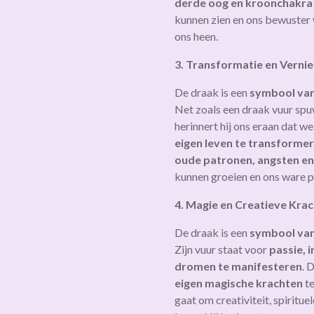
derde oog en kroonchakra
kunnen zien en ons bewuster 
ons heen.
3. Transformatie en Verni
De draak is een
symbool van
Net zoals een draak vuur spu
herinnert hij ons eraan dat w
eigen leven te transforme
oude patronen, angsten e
kunnen groeien en ons ware p
4. Magie en Creatieve Krac
De draak is een
symbool van
Zijn vuur staat voor
passie, 
dromen te manifesteren
. 
eigen magische krachten
te
gaat om creativiteit, spiritu