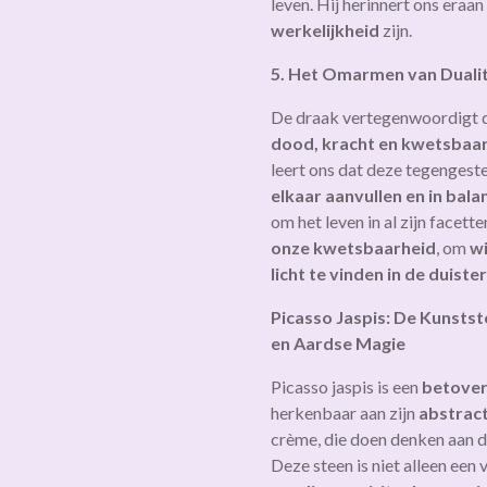
leven. Hij herinnert ons eraa
werkelijkheid
zijn.
5. Het Omarmen van Dualit
De draak vertegenwoordigt 
dood, kracht en kwetsbaar
leert ons dat deze tegengeste
elkaar aanvullen en in bal
om het leven in al zijn facet
onze kwetsbaarheid
, om
wi
licht te vinden in de duiste
Picasso Jaspis: De Kunstst
en Aardse Magie
Picasso jaspis is een
betover
herkenbaar aan zijn
abstrac
crème, die doen denken aan de
Deze steen is niet alleen ee