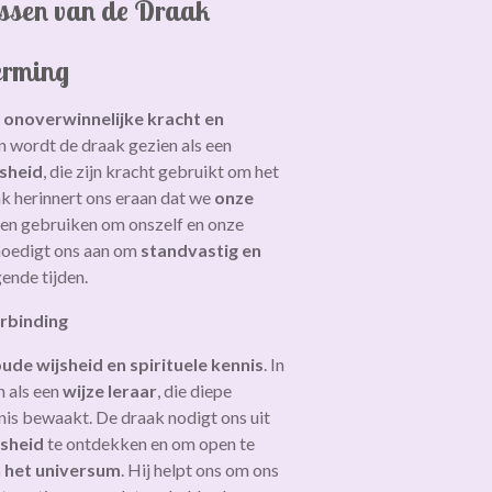
issen van de Draak
erming
r
onoverwinnelijke kracht en
ren wordt de draak gezien als een
jsheid
, die zijn kracht gebruikt om het
k herinnert ons eraan dat we
onze
en gebruiken om onszelf en onze
moedigt ons aan om
standvastig en
gende tijden.
erbinding
ude wijsheid en spirituele kennis
. In
n als een
wijze leraar
, die diepe
is bewaakt. De draak nodigt ons uit
jsheid
te ontdekken en om open te
 het universum
. Hij helpt ons om ons