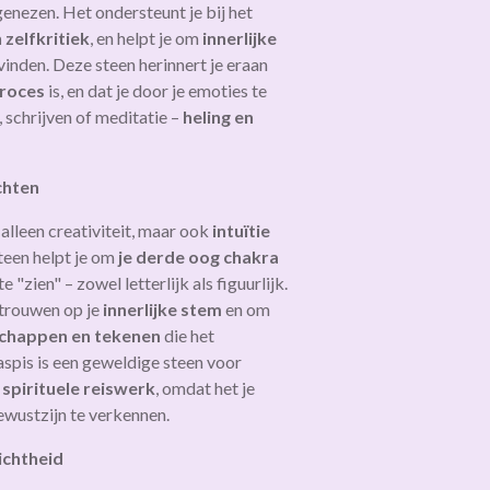
genezen. Het ondersteunt je bij het
 zelfkritiek
, en helpt je om
innerlijke
vinden. Deze steen herinnert je eraan
proces
is, en dat je door je emoties te
t, schrijven of meditatie –
heling en
ichten
 alleen creativiteit, maar ook
intuïtie
teen helpt je om
je derde oog chakra
 "zien" – zowel letterlijk als figuurlijk.
rtrouwen op je
innerlijke stem
en om
chappen en tekenen
die het
jaspis is een geweldige steen voor
spirituele reiswerk
, omdat het je
ewustzijn te verkennen.
ichtheid