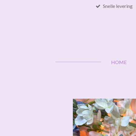
Snelle levering
Ga
direct
naar
de
hoofdinhoud
HOME