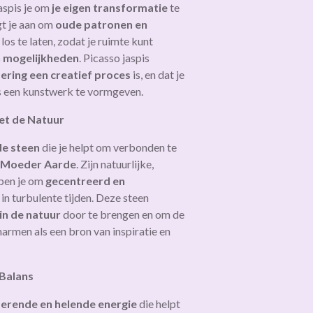
aspis je om
je eigen transformatie
te
t je aan om
oude patronen en
los te laten, zodat je ruimte kunt
n mogelijkheden
. Picasso jaspis
ering een creatief proces
is, en dat je
ls een kunstwerk te vormgeven.
met de Natuur
e steen
die je helpt om verbonden te
n Moeder Aarde
. Zijn natuurlijke,
lpen je om
gecentreerd en
s in turbulente tijden. Deze steen
 in de natuur
door te brengen en om de
armen als een bron van inspiratie en
 Balans
erende en helende energie
die helpt