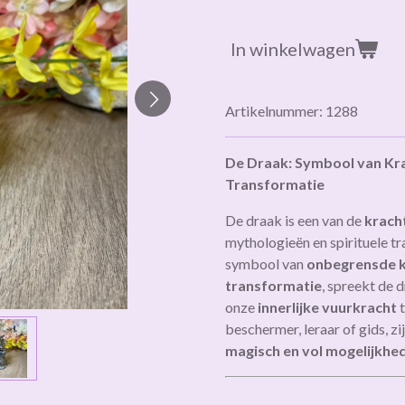
In winkelwagen
Artikelnummer:
1288
De Draak: Symbool van Krac
Transformatie
De draak is een van de
krach
mythologieën en spirituele tra
symbool van
onbegrensde kr
transformatie
, spreekt de 
onze
innerlijke vuurkracht
t
beschermer, leraar of gids, zij
magisch en vol mogelijkhe