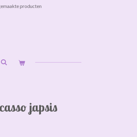
gemaakte producten
casso japsis