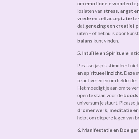
om
emotionele wonden
te 
loslaten van
stress, angst en
vrede en zelfacceptatie
te 
dat
genezing een creatief 
uiten – of het nu is door kuns
balans
kunt vinden.
5. Intuïtie en Spirituele Inz
Picasso jaspis stimuleert niet
en spiritueel inzicht
. Deze s
te activeren en om helderder te
Het moedigt je aan om te ve
open te staan voor de
boods
universum je stuurt. Picasso 
dromenwerk, meditatie en 
helpt om diepere lagen van b
6. Manifestatie en Doelger