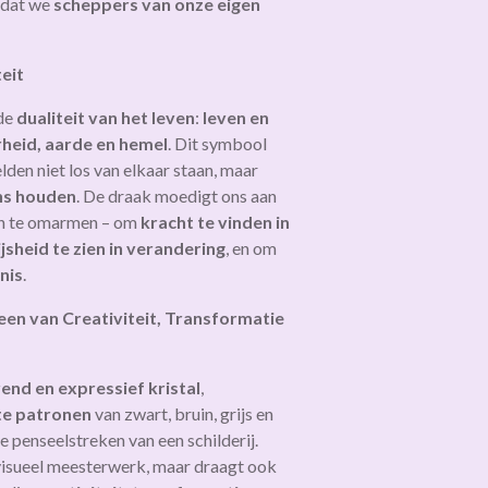
n dat we
scheppers van onze eigen
eit
de
dualiteit van het leven
:
leven en
heid, aarde en hemel
. Dit symbool
lden niet los van elkaar staan, maar
ans houden
. De draak moedigt ons aan
ten te omarmen – om
kracht te vinden in
jsheid te zien in verandering
, en om
rnis
.
een van Creativiteit, Transformatie
end en expressief kristal
,
te patronen
van zwart, bruin, grijs en
 penseelstreken van een schilderij.
n visueel meesterwerk, maar draagt ook