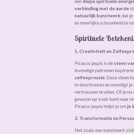
een
diepe spirituele energi
verbinding met de aarde
st
natuurlijk kunstwerk
dat je
en innerlijke schoonheid te 
Spirituele Beteken
1. Creativiteit en Zelfexpr
Picasso jaspis is de
steen va
levendige patronen inspirere
zelfexpressie
. Deze steen h
te doorbreken en moedigt je 
vertrouwen te uiten. Of je nu 
gewoon op zoek bent naar ni
Picasso jaspis helpt je om
je 
2. Transformatie en Persoo
Net zoals een kunstwerk zich