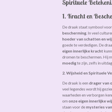
Spirituele Beteken
1. Kracht en Besch
De draak staat symbool voo
bescherming
. In veel cultu
hoeder van schatten en wi
goede te verdedigen. De draa
eigen innerlijke kracht
kunn
dromen te beschermen. Hij 
moedig
te zijn, zelfs in uitda
2. Wijsheid en Spirituele V
De draak is een
drager van o
veel legendes wordt hij gezie
waarheden en verborgen kenn
om
onze eigen innerlijke wi
staan voor de
mysteries van