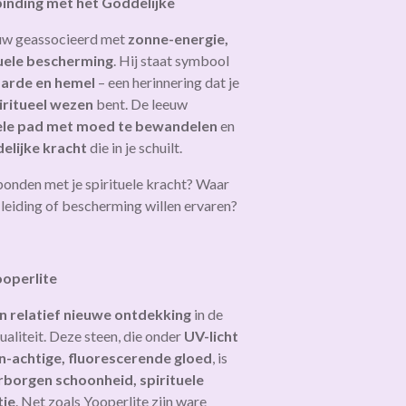
rbinding met het Goddelijke
eeuw geassocieerd met
zonne-energie,
tuele bescherming
. Hij staat symbool
aarde en hemel
– een herinnering dat je
iritueel wezen
bent. De leeuw
uele pad met moed te bewandelen
en
elijke kracht
die in je schuilt.
erbonden met je spirituele kracht? Waar
 leiding of bescherming willen ervaren?
ooperlite
n relatief nieuwe ontdekking
in de
tualiteit. Deze steen, die onder
UV-licht
n-achtige, fluorescerende gloed
, is
rborgen schoonheid, spirituele
tie
. Net zoals Yooperlite zijn ware