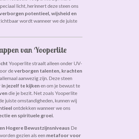
peciaal licht, herinnert deze steen ons
 verborgen potentieel, wijsheid en
n zichtbaar wordt wanneer we de juiste
happen van Yooperlite
icht
Yooperlite straalt alleen onder UV-
voor de
verborgen talenten, krachten
 allemaal aanwezig zijn. Deze steen
 in jezelf te kijken
en om je bewust te
ven
die je bezit. Net zoals Yooperlite
 de juiste omstandigheden, kunnen wij
ntieel
ontdekken wanneer we ons
ectie en spirituele groei
.
e en Hogere Bewustzijnsniveaus
De
 worden gezien als een
metafoor voor