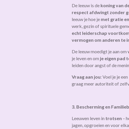
De leeuw is de
koning van d
respect afdwingt zonder 
leeuw je hoe je
met gratie e
werk, gezin of spirituele geme
echt leiderschap voortkom
vermogen om anderen te i
De leeuw moedigt je aan om
je leven en om
je eigen pad 
leiden door angst of de meni
Vraag aan jou
: Voel je je ee
graag meer autoriteit of zel
3. Bescherming en Familie
Leeuwen leven in
trotsen
– h
jagen, opgroeien en voor elka