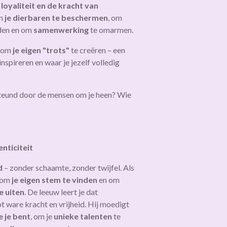
loyaliteit en de kracht van
om
je dierbaren te beschermen
, om
den en om
samenwerking
te omarmen.
n om
je eigen "trots"
te creëren – een
nspireren en waar je jezelf volledig
esteund door de mensen om je heen? Wie
nticiteit
d
– zonder schaamte, zonder twijfel. Als
t om
je eigen stem te vinden
en om
e uiten
. De leeuw leert je dat
tot ware kracht en vrijheid. Hij moedigt
e je bent
, om je
unieke talenten
te