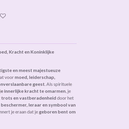
d, Kracht en Koninklijke
tigste en meest majestueuze
aat voor
moed, leiderschap,
 onverslaanbare geest
. Als spirituele
je innerlijke kracht te omarmen
, je
t
trots en vastberadenheid
door het
n
beschermer, leraar en symbool van
innert je eraan dat je
geboren bent om