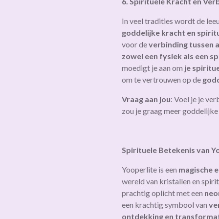
6. Spirituele Kracht en Ve
In veel tradities wordt de l
goddelijke kracht en spiri
voor de
verbinding tussen 
zowel een fysiek als een sp
moedigt je aan om
je spirit
om te vertrouwen op de
godd
Vraag aan jou
: Voel je je v
zou je graag meer goddelijke
Spirituele Betekenis van Y
Yooperlite is een
magische e
wereld van kristallen en spiri
prachtig oplicht met een
neo
een krachtig symbool van
ve
ontdekking en transforma