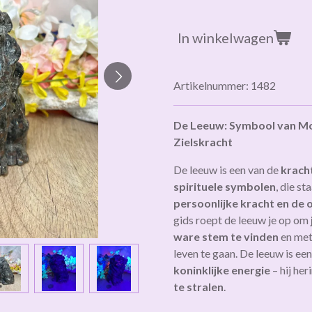
In winkelwagen
Artikelnummer:
1482
De Leeuw: Symbool van Moe
Zielskracht
De leeuw is een van de
krach
spirituele symbolen
, die st
persoonlijke kracht en de
gids roept de leeuw je op om
ware stem te vinden
en me
leven te gaan. De leeuw is ee
koninklijke energie
– hij her
te stralen
.