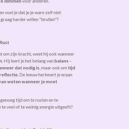
t te dimmen
voor anderen.
en voel je dat je je ware zelf niet
 graag harder willen "brullen"?
 Rust
 om zijn kracht, weet hij ook wanneer
n
. Hij leert je het belang van
balans
–
nneer dat nodig is
, maar ook om
tijd
reflectie
. De leeuw herinnert je eraan
van weten wanneer je moet
f genoeg tijd om te rusten en te
e te veel of te weinig energie uitgeeft?