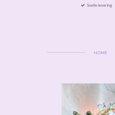
Snelle levering
Ga
direct
naar
de
hoofdinhoud
HOME