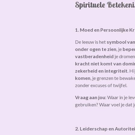
Spirituele Beteken
1. Moed en Persoonlijke K
De leeuw is het
symbool va
onder ogen te zien
, je
beper
vastberadenheid
je dromen 
kracht niet komt van domin
zekerheid en integriteit
. H
komen
, je grenzen te bewak
zonder excuses of twijfel.
Vraag aan jou
: Waar in je l
gebruiken? Waar voel je dat j
2. Leiderschap en Autorite