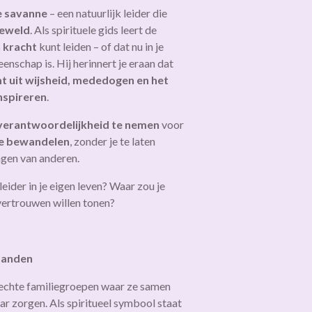
e savanne
– een natuurlijk leider die
geweld
. Als spirituele gids leert de
n kracht
kunt leiden – of dat nu in je
enschap is. Hij herinnert je eraan dat
t uit wijsheid, mededogen en het
nspireren
.
verantwoordelijkheid te nemen
voor
te bewandelen
, zonder je te laten
ngen van anderen.
n leider in je eigen leven? Waar zou je
fvertrouwen willen tonen?
banden
echte familiegroepen waar ze samen
ar zorgen. Als spiritueel symbool staat