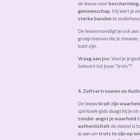
de leeuw voor
bescherming, 
gemeenschap
. Hij leert je 
sterke banden
te onderhou
De leeuw moedigt je ook aa
groep mensen die je steunen, i
kunt zijn.
Vraag aan jou
: Voel je je g
behoort tot jouw "trots"?
4. Zelfvertrouwen en Authe
De leeuw
brult zijn waarhei
spirituele gids daagt hij je ui
zonder angst je waarheid t
authenticiteit
de sleutel is 
je aan om
trots te zijn op wi