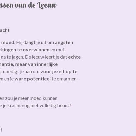
issen van de Leeuw
racht
n moed
. Hij daagt je uit om
angsten
kingen te overwinnen
en met
na te jagen. De leeuw leert je dat
echte
antie, maar van innerlijke
ij moedigt je aan om
voor jezelf op te
en en je
ware potentieel
te omarmen –
even zou je meer moed kunnen
e je kracht nog niet volledig benut?
it