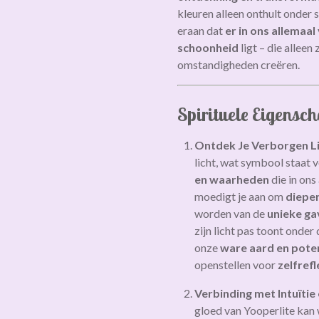
kleuren alleen onthult onder s
eraan dat
er in ons allemaal
schoonheid
ligt – die allee
omstandigheden creëren.
Spirituele Eigensc
Ontdek Je Verborgen L
licht, wat symbool staat 
en waarheden
die in ons
moedigt je aan om
dieper
worden van de
unieke ga
zijn licht pas toont onder
onze
ware aard en pote
openstellen voor
zelfrefl
Verbinding met Intuïti
gloed van Yooperlite kan