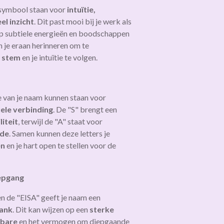
 symbool staan voor
intuïtie,
el inzicht
. Dit past mooi bij je werk als
op subtiele energieën en boodschappen
n je eraan herinneren om te
e stem
en je intuïtie te volgen.
e van je naam kunnen staan voor
uele verbinding
. De "S" brengt een
liteit
, terwijl de "A" staat voor
fde
. Samen kunnen deze letters je
en
en je hart open te stellen voor de
iepgang
n de "EISA" geeft je naam een
lank
. Dit kan wijzen op een
sterke
tbare
en het vermogen om diepgaande