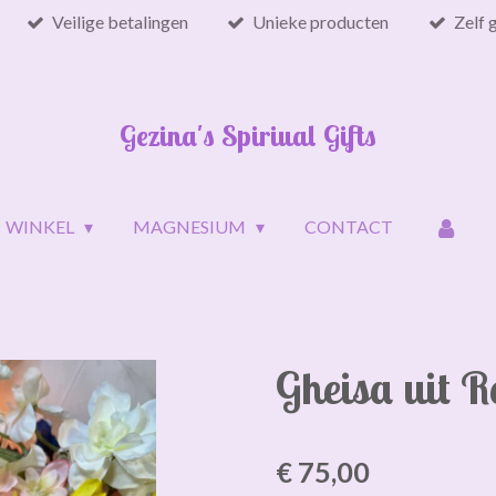
Veilige betalingen
Unieke producten
Zelf 
Gezina's Spiriual Gifts
WINKEL
MAGNESIUM
CONTACT
Gheisa uit 
€ 75,00