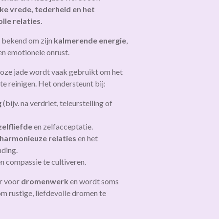
jke vrede, tederheid en het
lle relaties
.
e bekend om zijn
kalmerende energie
,
 en emotionele onrust.
oze jade wordt vaak gebruikt om het
te reinigen. Het ondersteunt bij:
g
(bijv. na verdriet, teleurstelling of
elfliefde
en zelfacceptatie.
harmonieuze relaties
en het
nding.
n compassie te cultiveren.
ir voor
dromenwerk
en wordt soms
m rustige, liefdevolle dromen te