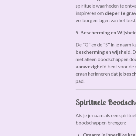
spirituele waarheden te ontva
inspireren om
dieper te gra
verborgen lagen van het best
5. Bescherming en Wijshei
De "G" en de "S" in je naam 
bescherming en wijsheid
. 
niet alleen boodschappen do
aanwezigheid
bent voor de m
eraan herinneren dat je
besch
pad.
Spirituele Boodsch
Als je je naam als een spiritue
boodschappen brengen:
Omarm je innerlijke kra