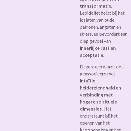
transformatie
.
Lepidoliet helpt bij het
loslaten van oude
patronen, angsten en
stress, en bevordert een
diep gevoel van
innerlijke rust en
acceptatie
.
Deze steen wordt ook
geassocieerd met
intuïtie,
helderziendheid en
verbinding met
hogere spirituele
dimensies
. Het
ondersteunt bij het
openen van het
kroonchakra
en het