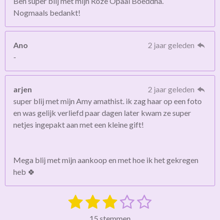
Ben super blij met mijn Roze Opaal Boeddha.
Nogmaals bedankt!
Ano
2 jaar geleden
-
arjen
2 jaar geleden
super blij met mijn Amy amathist. ik zag haar op een foto
en was gelijk verliefd paar dagen later kwam ze super
netjes ingepakt aan met een kleine gift!
Mega blij met mijn aankoop en met hoe ik het gekregen
heb 🍀
1
2
3
4
5
S
R
t
a
s
s
s
s
s
e
15 stemmen