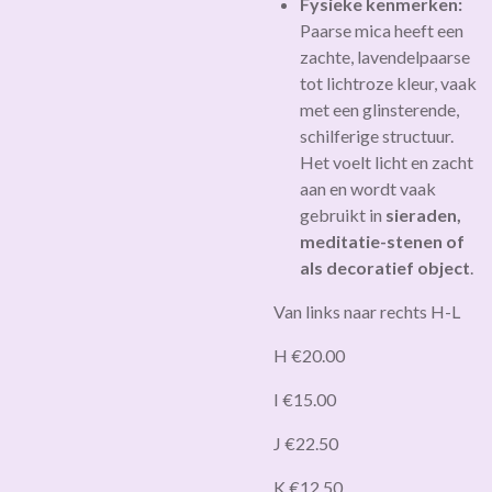
Fysieke kenmerken:
Paarse mica heeft een
zachte, lavendelpaarse
tot lichtroze kleur, vaak
met een glinsterende,
schilferige structuur.
Het voelt licht en zacht
aan en wordt vaak
gebruikt in
sieraden,
meditatie-stenen of
als decoratief object
.
Van links naar rechts H-L
H €20.00
I €15.00
J €22.50
K €12.50