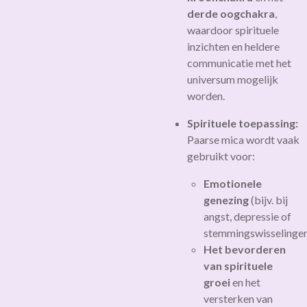
derde oogchakra
,
waardoor spirituele
inzichten en heldere
communicatie met het
universum mogelijk
worden.
Spirituele toepassing:
Paarse mica wordt vaak
gebruikt voor:
Emotionele
genezing
(bijv. bij
angst, depressie of
stemmingswisselingen
Het bevorderen
van spirituele
groei
en het
versterken van