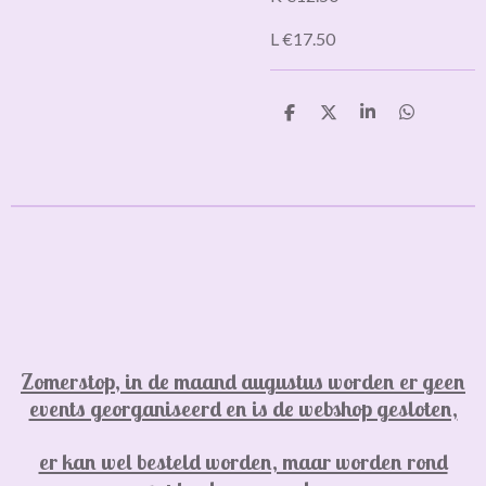
L €17.50
D
D
S
D
e
e
h
e
l
e
a
l
e
l
r
e
n
e
n
Zomerstop, in de maand augustus worden er geen
events georganiseerd en is de webshop gesloten,
er kan wel besteld worden, maar worden rond