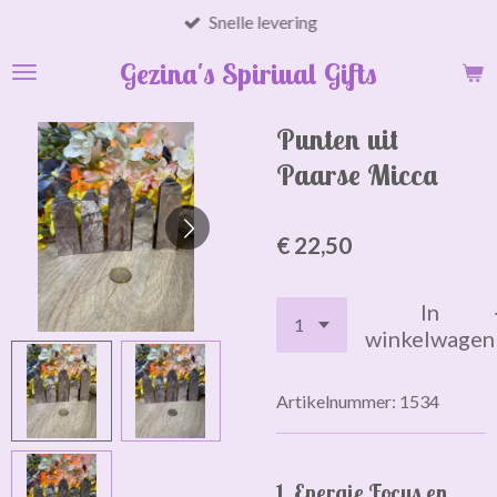
Snelle levering
Ga
direct
Gezina's Spiriual Gifts
naar
de
hoofdinhoud
Punten uit
Paarse Micca
€ 22,50
In
winkelwagen
Artikelnummer:
1534
1. Energie Focus en