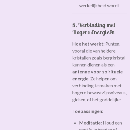
werkelijkheid wordt.
5. Verbinding met
Hogere Energieën
Hoe het werkt:
Punten,
vooral die van heldere
kristallen zoals bergkristal,
kunnen dienen als een
antenne voor spirituele
energie
. Ze helpen om
verbinding te maken met
hogere bewustzijnsniveaus,
gidsen, of het goddelijke.
Toepassingen:
Meditatie:
Houd een
punt in je handen of